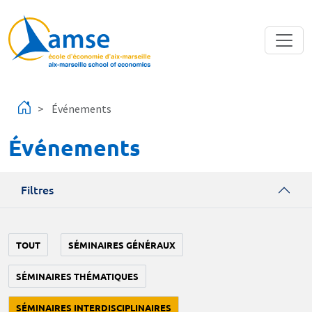
Aller au contenu principal
Événements
Événements
Filtres
TOUT
SÉMINAIRES GÉNÉRAUX
SÉMINAIRES THÉMATIQUES
SÉMINAIRES INTERDISCIPLINAIRES