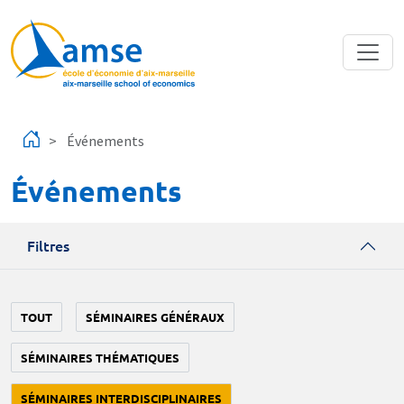
Aller au contenu principal
Événements
Événements
Filtres
TOUT
SÉMINAIRES GÉNÉRAUX
SÉMINAIRES THÉMATIQUES
SÉMINAIRES INTERDISCIPLINAIRES