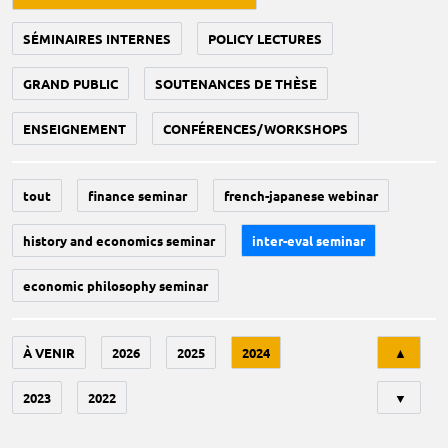
SÉMINAIRES INTERNES
POLICY LECTURES
GRAND PUBLIC
SOUTENANCES DE THÈSE
ENSEIGNEMENT
CONFÉRENCES/WORKSHOPS
tout
finance seminar
french-japanese webinar
history and economics seminar
inter-eval seminar
economic philosophy seminar
Tri
À VENIR
2026
2025
2024
▲
2023
2022
▼