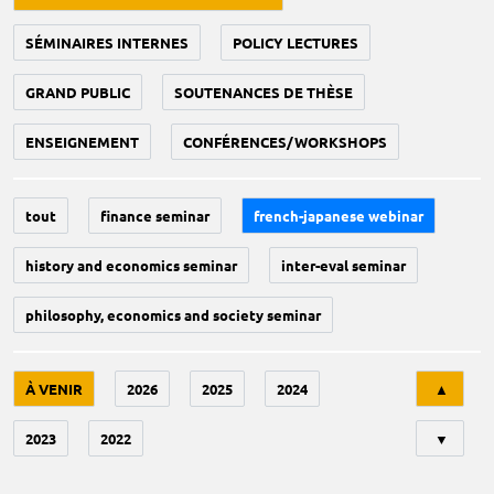
SÉMINAIRES INTERNES
POLICY LECTURES
GRAND PUBLIC
SOUTENANCES DE THÈSE
ENSEIGNEMENT
CONFÉRENCES/WORKSHOPS
tout
finance seminar
french-japanese webinar
history and economics seminar
inter-eval seminar
philosophy, economics and society seminar
Tri
À VENIR
2026
2025
2024
▲
2023
2022
▼