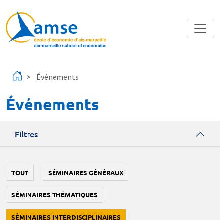
Aller au contenu principal
Événements
Événements
Filtres
TOUT
SÉMINAIRES GÉNÉRAUX
SÉMINAIRES THÉMATIQUES
SÉMINAIRES INTERDISCIPLINAIRES