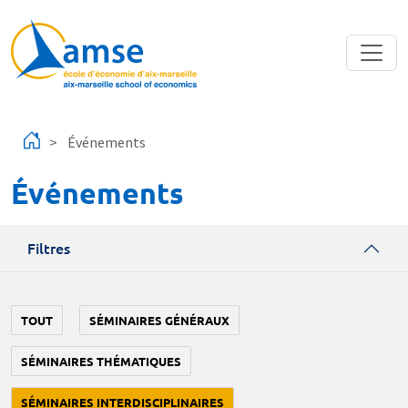
Aller au contenu principal
Événements
Événements
Filtres
TOUT
SÉMINAIRES GÉNÉRAUX
SÉMINAIRES THÉMATIQUES
SÉMINAIRES INTERDISCIPLINAIRES