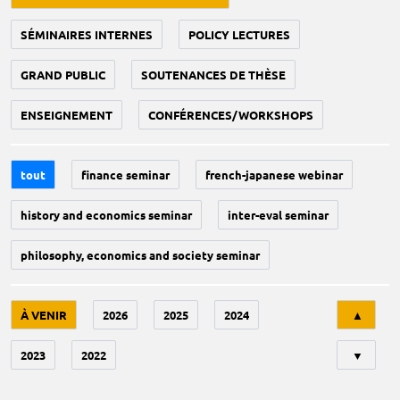
SÉMINAIRES INTERNES
POLICY LECTURES
GRAND PUBLIC
SOUTENANCES DE THÈSE
ENSEIGNEMENT
CONFÉRENCES/WORKSHOPS
tout
finance seminar
french-japanese webinar
history and economics seminar
inter-eval seminar
philosophy, economics and society seminar
Tri
À VENIR
2026
2025
2024
▲
2023
2022
▼