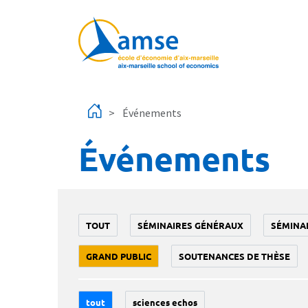
Aller au contenu principal
Événements
Événements
TOUT
SÉMINAIRES GÉNÉRAUX
SÉMINA
GRAND PUBLIC
SOUTENANCES DE THÈSE
tout
sciences echos