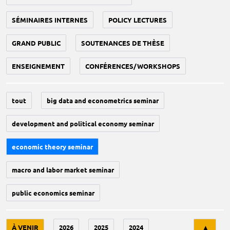
SÉMINAIRES INTERNES
POLICY LECTURES
GRAND PUBLIC
SOUTENANCES DE THÈSE
ENSEIGNEMENT
CONFÉRENCES/WORKSHOPS
tout
big data and econometrics seminar
development and political economy seminar
economic theory seminar
macro and labor market seminar
public economics seminar
Tri
À VENIR
2026
2025
2024
▲