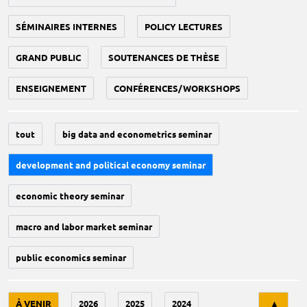
SÉMINAIRES INTERNES
POLICY LECTURES
GRAND PUBLIC
SOUTENANCES DE THÈSE
ENSEIGNEMENT
CONFÉRENCES/WORKSHOPS
tout
big data and econometrics seminar
development and political economy seminar
economic theory seminar
macro and labor market seminar
public economics seminar
Tri
À VENIR
2026
2025
2024
▲