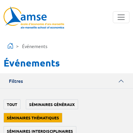
Aller au contenu principal
Événements
Événements
Filtres
TOUT
SÉMINAIRES GÉNÉRAUX
SÉMINAIRES THÉMATIQUES
SÉMINAIRES INTERDISCIPLINAIRES