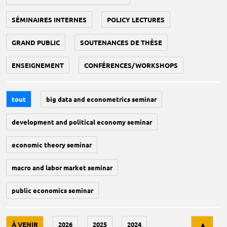
SÉMINAIRES INTERNES
POLICY LECTURES
GRAND PUBLIC
SOUTENANCES DE THÈSE
ENSEIGNEMENT
CONFÉRENCES/WORKSHOPS
tout
big data and econometrics seminar
development and political economy seminar
economic theory seminar
macro and labor market seminar
public economics seminar
Tri
À VENIR
2026
2025
2024
▲