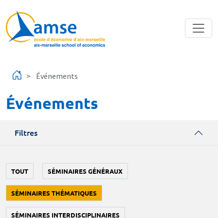
Aller au contenu principal
Événements
Événements
Filtres
TOUT
SÉMINAIRES GÉNÉRAUX
SÉMINAIRES THÉMATIQUES
SÉMINAIRES INTERDISCIPLINAIRES