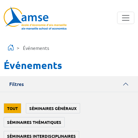
Aller au contenu principal
Événements
Événements
Filtres
TOUT
SÉMINAIRES GÉNÉRAUX
SÉMINAIRES THÉMATIQUES
SÉMINAIRES INTERDISCIPLINAIRES