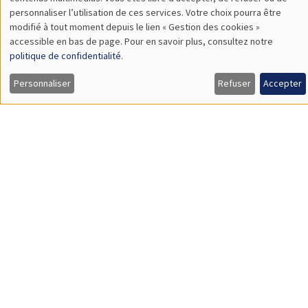
TBA
des
personnaliser l’utilisation de ces services. Votre choix pourra être
modifié à tout moment depuis le lien « Gestion des cookies »
données
accessible en bas de page. Pour en savoir plus, consultez notre
personnelles
politique de confidentialité
.
SÉMINAIRES GÉNÉRAUX
AMSE SEMINAR
et
Personnaliser
Refuser
Accepter
Îlot Bernard du Bois
Amphithéâtre
des
Lundi 9 novembre 2026
cookies
11:30 à 12:45
Amelie Schiprowski
University of Bonn
SÉMINAIRES GÉNÉRAUX
AMSE SEMINAR
Îlot Bernard du Bois
Amphithéâtre
Lundi 16 novembre 2026
11:30 à 12:45