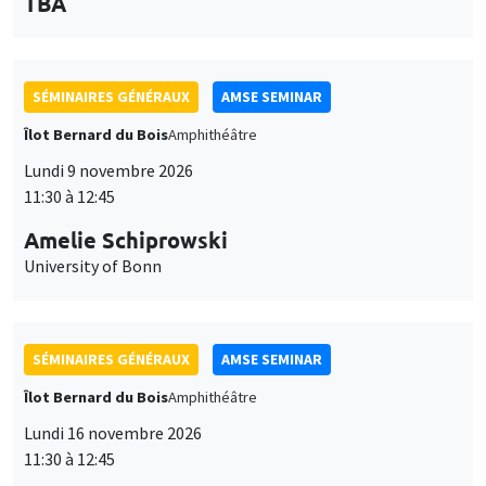
des
personnaliser l’utilisation de ces services. Votre choix pourra être
modifié à tout moment depuis le lien « Gestion des cookies »
données
accessible en bas de page. Pour en savoir plus, consultez notre
SÉMINAIRES GÉNÉRAUX
AMSE SEMINAR
personnelles
politique de confidentialité
.
Îlot Bernard du Bois
Amphithéâtre
et
Personnaliser
Refuser
Accepter
Lundi 9 novembre 2026
des
11:30 à 12:45
cookies
Amelie Schiprowski
University of Bonn
SÉMINAIRES GÉNÉRAUX
AMSE SEMINAR
Îlot Bernard du Bois
Amphithéâtre
Lundi 16 novembre 2026
11:30 à 12:45
Albretch Glitz