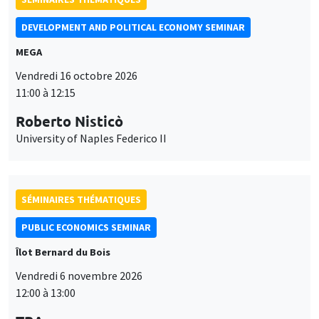
DEVELOPMENT AND POLITICAL ECONOMY SEMINAR
MEGA
Vendredi 16 octobre 2026
11:00 à 12:15
Roberto Nisticò
University of Naples Federico II
SÉMINAIRES THÉMATIQUES
PUBLIC ECONOMICS SEMINAR
Îlot Bernard du Bois
Vendredi 6 novembre 2026
12:00 à 13:00
Ce site utilise des cookies et des services tiers pour garantir son bon
Utilisation
fonctionnement, analyser la fréquentation du site et proposer des
TBA
contenus multimédias. Vous êtes libre d’accepter, de refuser ou de