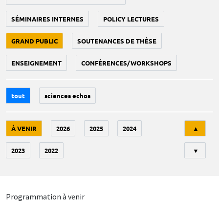
SÉMINAIRES INTERNES
POLICY LECTURES
GRAND PUBLIC
SOUTENANCES DE THÈSE
ENSEIGNEMENT
CONFÉRENCES/WORKSHOPS
tout
sciences echos
Tri
À VENIR
2026
2025
2024
▲
2023
2022
▼
Programmation à venir