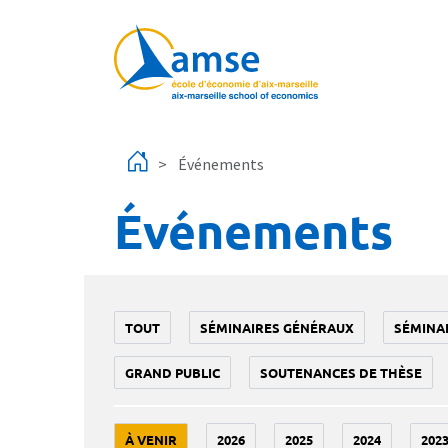
Aller au contenu principal
Événements
Événements
TOUT
SÉMINAIRES GÉNÉRAUX
SÉMINA
GRAND PUBLIC
SOUTENANCES DE THÈSE
À VENIR
2026
2025
2024
202