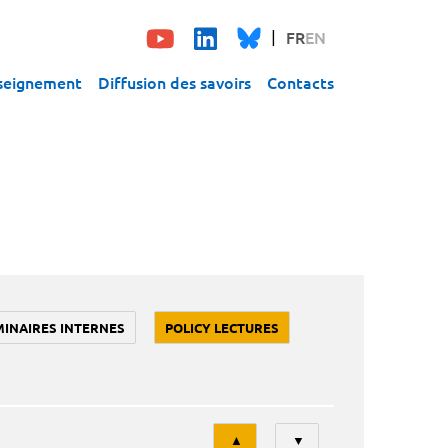
FR
EN
seignement
Diffusion des savoirs
Contacts
MINAIRES INTERNES
POLICY LECTURES
Tri
▲
▼