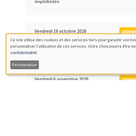
Amphithéâtre
Vendredi 16 octobre 2026
SÉMINA
11:00 à 12:15
Ce site utilise des cookies et des services tiers pour garantir son 
Rober
personnaliser l’utilisation de ces services. Votre choix pourra être 
Utilisation
MEGA
Universi
confidentialité
.
des
Personnaliser
données
Vendredi 6 novembre 2026
SÉMINA
12:00 à 13:00
TBA
personnelles
Îlot Bernard du Bois
et
des
Lundi 9 novembre 2026
SÉMINA
11:30 à 12:45