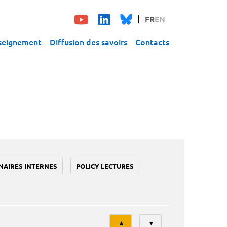
FR
EN
seignement
Diffusion des savoirs
Contacts
NAIRES INTERNES
POLICY LECTURES
Tri
▲
▼