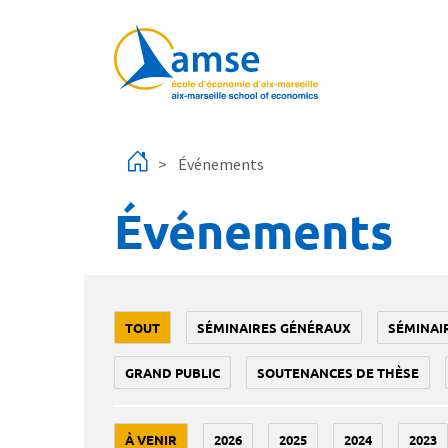
Aller au contenu principal
Événements
Événements
TOUT
SÉMINAIRES GÉNÉRAUX
SÉMINAI
GRAND PUBLIC
SOUTENANCES DE THÈSE
À VENIR
2026
2025
2024
2023