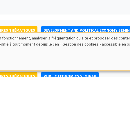
IRES THÉMATIQUES
DEVELOPMENT AND POLITICAL ECONOMY SEMI
bon fonctionnement, analyser la fréquentation du site et proposer des conte
to Nisticò
modifié à tout moment depuis le lien « Gestion des cookies » accessible en 
ty of Naples Federico II
IRES THÉMATIQUES
PUBLIC ECONOMICS SEMINAR
IRES GÉNÉRAUX
AMSE SEMINAR