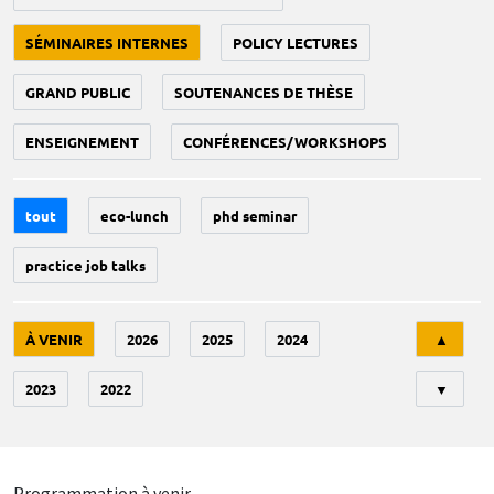
SÉMINAIRES INTERNES
POLICY LECTURES
GRAND PUBLIC
SOUTENANCES DE THÈSE
ENSEIGNEMENT
CONFÉRENCES/WORKSHOPS
tout
eco-lunch
phd seminar
practice job talks
Tri
À VENIR
2026
2025
2024
▲
2023
2022
▼
Programmation à venir