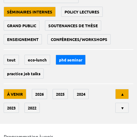
SÉMINAIRES INTERNES
POLICY LECTURES
GRAND PUBLIC
SOUTENANCES DE THÈSE
ENSEIGNEMENT
CONFÉRENCES/WORKSHOPS
tout
eco-lunch
phd seminar
practice job talks
Tri
À VENIR
2026
2025
2024
▲
2023
2022
▼
Programmation à venir