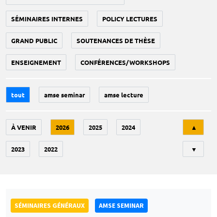
SÉMINAIRES INTERNES
POLICY LECTURES
GRAND PUBLIC
SOUTENANCES DE THÈSE
ENSEIGNEMENT
CONFÉRENCES/WORKSHOPS
tout
amse seminar
amse lecture
Tri
À VENIR
2026
2025
2024
▲
2023
2022
▼
SÉMINAIRES GÉNÉRAUX
AMSE SEMINAR