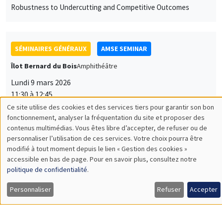
Robustness to Undercutting and Competitive Outcomes
SÉMINAIRES GÉNÉRAUX
AMSE SEMINAR
Îlot Bernard du Bois
Amphithéâtre
Lundi 9 mars 2026
11:30 à 12:45
Ce site utilise des cookies et des services tiers pour garantir son bon
Aureo de Paula
Utilisation
fonctionnement, analyser la fréquentation du site et proposer des
University College London, CeMMAP and Institute for
contenus multimédias. Vous êtes libre d’accepter, de refuser ou de
des
Fiscal Studies
personnaliser l’utilisation de ces services. Votre choix pourra être
Production Function Estimation Using Subjective Expectations
modifié à tout moment depuis le lien « Gestion des cookies »
données
Data
accessible en bas de page. Pour en savoir plus, consultez notre
personnelles
politique de confidentialité
.
et
Personnaliser
Refuser
Accepter
SÉMINAIRES GÉNÉRAUX
AMSE SEMINAR
des
Îlot Bernard du Bois
Amphithéâtre
cookies