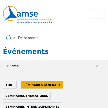
Aller au contenu principal
Événements
Événements
Filtres
TOUT
SÉMINAIRES GÉNÉRAUX
SÉMINAIRES THÉMATIQUES
SÉMINAIRES INTERDISCIPLINAIRES