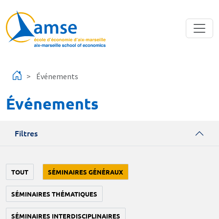
Aller au contenu principal
Événements
Événements
Filtres
TOUT
SÉMINAIRES GÉNÉRAUX
SÉMINAIRES THÉMATIQUES
SÉMINAIRES INTERDISCIPLINAIRES