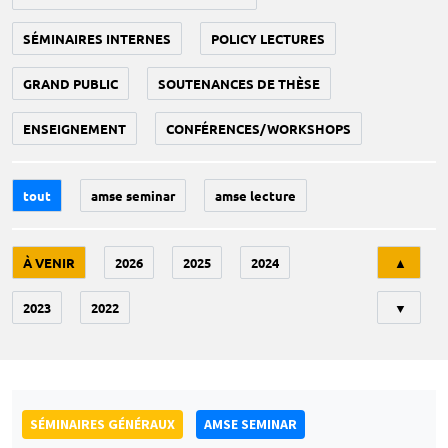
SÉMINAIRES INTERNES
POLICY LECTURES
GRAND PUBLIC
SOUTENANCES DE THÈSE
ENSEIGNEMENT
CONFÉRENCES/WORKSHOPS
tout
amse seminar
amse lecture
Tri
À VENIR
2026
2025
2024
▲
2023
2022
▼
SÉMINAIRES GÉNÉRAUX
AMSE SEMINAR