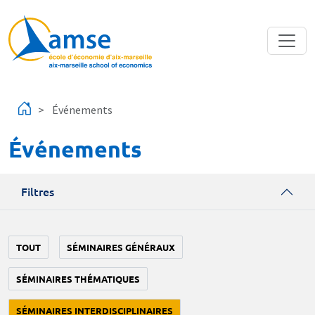
Aller au contenu principal
Événements
Événements
Filtres
TOUT
SÉMINAIRES GÉNÉRAUX
SÉMINAIRES THÉMATIQUES
SÉMINAIRES INTERDISCIPLINAIRES