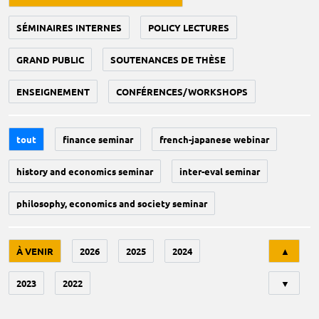
SÉMINAIRES INTERNES
POLICY LECTURES
GRAND PUBLIC
SOUTENANCES DE THÈSE
ENSEIGNEMENT
CONFÉRENCES/WORKSHOPS
tout
finance seminar
french-japanese webinar
history and economics seminar
inter-eval seminar
philosophy, economics and society seminar
Tri
À VENIR
2026
2025
2024
▲
2023
2022
▼