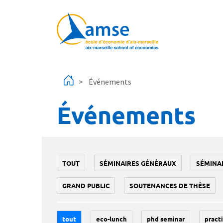
Aller au contenu principal
Événements
Événements
TOUT
SÉMINAIRES GÉNÉRAUX
SÉMINA
GRAND PUBLIC
SOUTENANCES DE THÈSE
tout
eco-lunch
phd seminar
practi