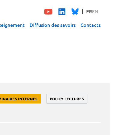
FR
EN
seignement
Diffusion des savoirs
Contacts
MINAIRES INTERNES
POLICY LECTURES