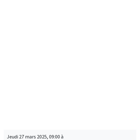
LORDE 2025 Workshop
LOng-Run Dynamics in Economics - OLG Days
CONFÉRENCES/WORKSHOPS
MEGA
Jeudi 27 mars 2025, 09:00 à
Vendredi 28 mars 2025, 17:00
2025 RIEF - 24th doctoral meeting
CONFÉRENCES/WORKSHOPS
MEGA
Salle Carine Nourry
Mardi 1 avril 2025