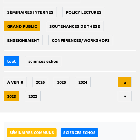
SÉMINAIRES INTERNES
POLICY LECTURES
GRAND PUBLIC
SOUTENANCES DE THÈSE
ENSEIGNEMENT
CONFÉRENCES/WORKSHOPS
tout
sciences echos
Tri
À VENIR
2026
2025
2024
▲
2023
2022
▼
SÉMINAIRES COMMUNS
SCIENCES ECHOS