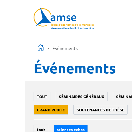
Aller au contenu principal
Événements
Événements
TOUT
SÉMINAIRES GÉNÉRAUX
SÉMINA
GRAND PUBLIC
SOUTENANCES DE THÈSE
tout
sciences echos