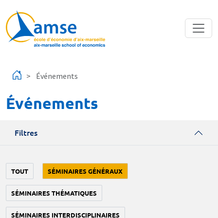
Aller au contenu principal
Événements
Événements
Filtres
TOUT
SÉMINAIRES GÉNÉRAUX
SÉMINAIRES THÉMATIQUES
SÉMINAIRES INTERDISCIPLINAIRES