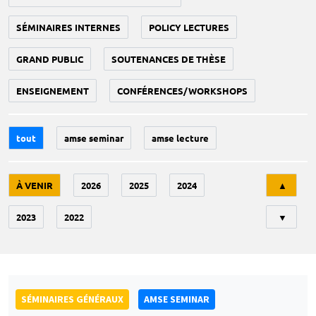
SÉMINAIRES INTERNES
POLICY LECTURES
GRAND PUBLIC
SOUTENANCES DE THÈSE
ENSEIGNEMENT
CONFÉRENCES/WORKSHOPS
tout
amse seminar
amse lecture
Tri
À VENIR
2026
2025
2024
▲
2023
2022
▼
SÉMINAIRES GÉNÉRAUX
AMSE SEMINAR