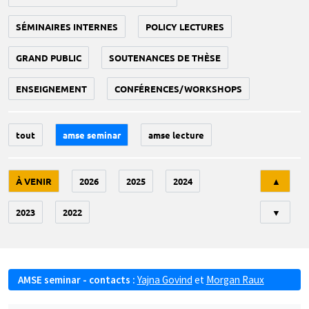
SÉMINAIRES INTERNES
POLICY LECTURES
GRAND PUBLIC
SOUTENANCES DE THÈSE
ENSEIGNEMENT
CONFÉRENCES/WORKSHOPS
tout
amse seminar
amse lecture
Tri
À VENIR
2026
2025
2024
▲
2023
2022
▼
AMSE seminar - contacts :
Yajna Govind
et
Morgan Raux