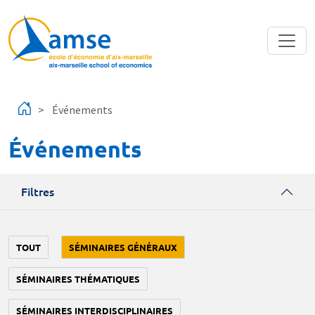
Aller au contenu principal
Événements
Événements
Filtres
TOUT
SÉMINAIRES GÉNÉRAUX
SÉMINAIRES THÉMATIQUES
SÉMINAIRES INTERDISCIPLINAIRES