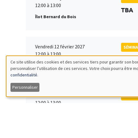
12:00 à 13:00
TBA
Îlot Bernard du Bois
Vendredi 12 février 2027
SÉMINA
12:00 à 13:00
TBA
Ce site utilise des cookies et des services tiers pour garantir son 
Îlot Bernard du Bois
personnaliser l’utilisation de ces services. Votre choix pourra être 
Utilisation
confidentialité
.
des
Personnaliser
Vendredi 19 mars 2027
SÉMINA
données
12:00 à 13:00
TBA
Îlot Bernard du Bois
personnelles
et