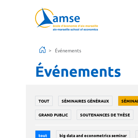
Aller au contenu principal
Événements
Événements
TOUT
SÉMINAIRES GÉNÉRAUX
SÉMINA
GRAND PUBLIC
SOUTENANCES DE THÈSE
tout
big data and econometrics seminar