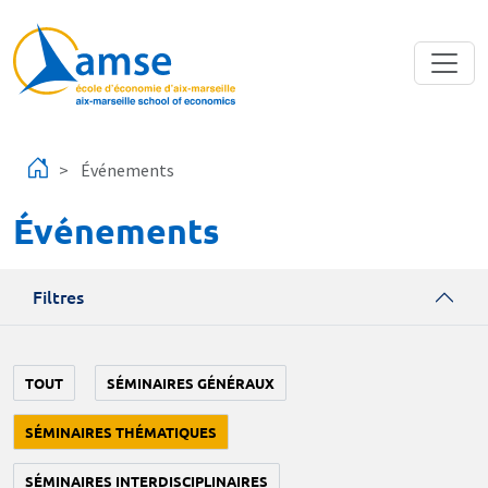
Aller au contenu principal
Événements
Événements
Filtres
TOUT
SÉMINAIRES GÉNÉRAUX
SÉMINAIRES THÉMATIQUES
SÉMINAIRES INTERDISCIPLINAIRES