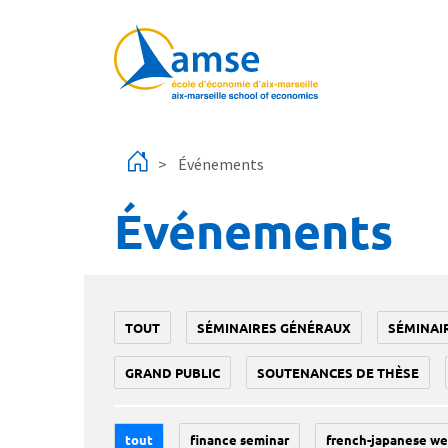
Aller au contenu principal
Événements
Événements
TOUT
SÉMINAIRES GÉNÉRAUX
SÉMINAI
GRAND PUBLIC
SOUTENANCES DE THÈSE
tout
finance seminar
french-japanese we