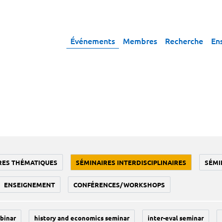
Événements
Membres
Recherche
En
RES THÉMATIQUES
SÉMINAIRES INTERDISCIPLINAIRES
SÉMI
ENSEIGNEMENT
CONFÉRENCES/WORKSHOPS
binar
history and economics seminar
inter-eval seminar