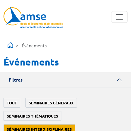
Aller au contenu principal
Événements
Événements
Filtres
TOUT
SÉMINAIRES GÉNÉRAUX
SÉMINAIRES THÉMATIQUES
SÉMINAIRES INTERDISCIPLINAIRES