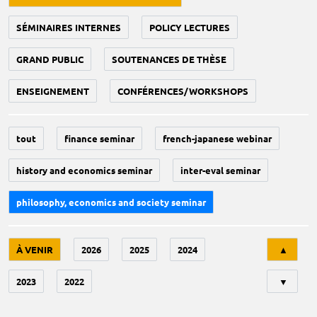
SÉMINAIRES INTERNES
POLICY LECTURES
GRAND PUBLIC
SOUTENANCES DE THÈSE
ENSEIGNEMENT
CONFÉRENCES/WORKSHOPS
tout
finance seminar
french-japanese webinar
history and economics seminar
inter-eval seminar
philosophy, economics and society seminar
Tri
À VENIR
2026
2025
2024
▲
2023
2022
▼