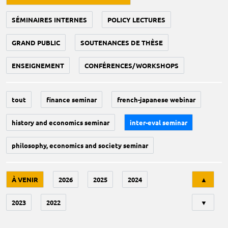
SÉMINAIRES INTERNES
POLICY LECTURES
GRAND PUBLIC
SOUTENANCES DE THÈSE
ENSEIGNEMENT
CONFÉRENCES/WORKSHOPS
tout
finance seminar
french-japanese webinar
history and economics seminar
inter-eval seminar
philosophy, economics and society seminar
Tri
À VENIR
2026
2025
2024
▲
2023
2022
▼