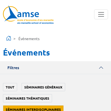
Aller au contenu principal
Événements
Événements
Filtres
TOUT
SÉMINAIRES GÉNÉRAUX
SÉMINAIRES THÉMATIQUES
SÉMINAIRES INTERDISCIPLINAIRES