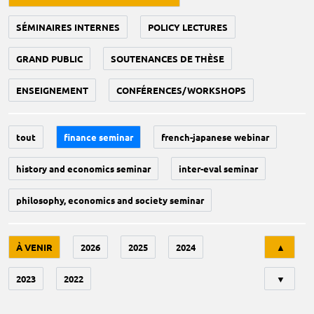
SÉMINAIRES INTERNES
POLICY LECTURES
GRAND PUBLIC
SOUTENANCES DE THÈSE
ENSEIGNEMENT
CONFÉRENCES/WORKSHOPS
tout
finance seminar
french-japanese webinar
history and economics seminar
inter-eval seminar
philosophy, economics and society seminar
Tri
À VENIR
2026
2025
2024
▲
2023
2022
▼