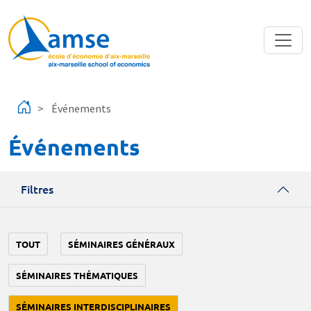
Aller au contenu principal
Événements
Événements
Filtres
TOUT
SÉMINAIRES GÉNÉRAUX
SÉMINAIRES THÉMATIQUES
SÉMINAIRES INTERDISCIPLINAIRES