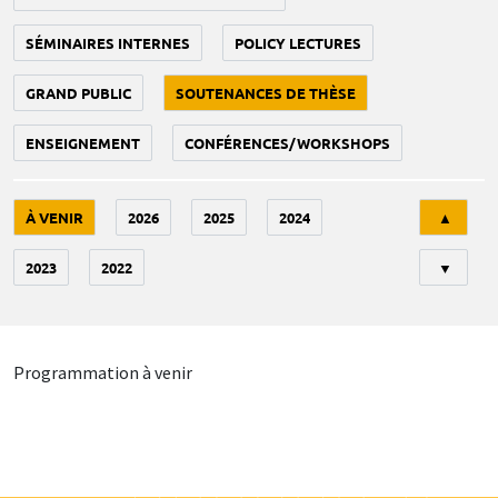
SÉMINAIRES INTERNES
POLICY LECTURES
GRAND PUBLIC
SOUTENANCES DE THÈSE
ENSEIGNEMENT
CONFÉRENCES/WORKSHOPS
Tri
À VENIR
2026
2025
2024
▲
2023
2022
▼
Programmation à venir