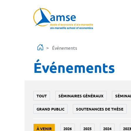
Aller au contenu principal
Événements
Événements
TOUT
SÉMINAIRES GÉNÉRAUX
SÉMINA
GRAND PUBLIC
SOUTENANCES DE THÈSE
À VENIR
2026
2025
2024
202