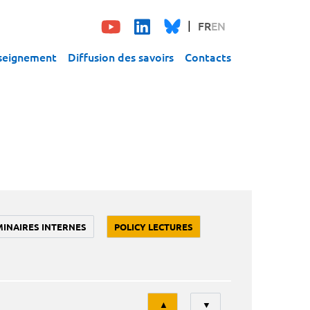
FR
EN
seignement
Diffusion des savoirs
Contacts
MINAIRES INTERNES
POLICY LECTURES
Tri
▲
▼