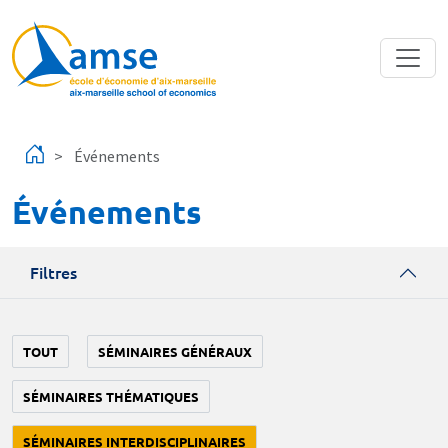
Aller au contenu principal
Événements
Événements
Filtres
TOUT
SÉMINAIRES GÉNÉRAUX
SÉMINAIRES THÉMATIQUES
SÉMINAIRES INTERDISCIPLINAIRES