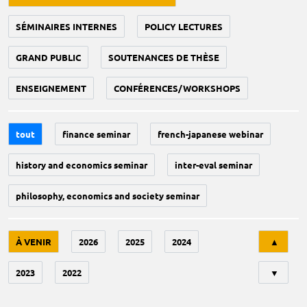
SÉMINAIRES INTERNES
POLICY LECTURES
GRAND PUBLIC
SOUTENANCES DE THÈSE
ENSEIGNEMENT
CONFÉRENCES/WORKSHOPS
tout
finance seminar
french-japanese webinar
history and economics seminar
inter-eval seminar
philosophy, economics and society seminar
Tri
À VENIR
2026
2025
2024
▲
2023
2022
▼