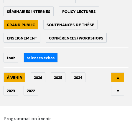
SÉMINAIRES INTERNES
POLICY LECTURES
GRAND PUBLIC
SOUTENANCES DE THÈSE
ENSEIGNEMENT
CONFÉRENCES/WORKSHOPS
tout
sciences echos
Tri
À VENIR
2026
2025
2024
▲
2023
2022
▼
Programmation à venir