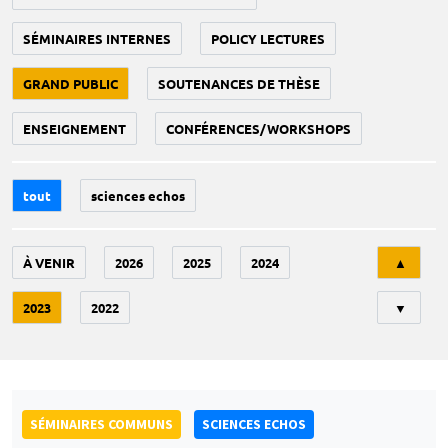
SÉMINAIRES INTERNES
POLICY LECTURES
GRAND PUBLIC
SOUTENANCES DE THÈSE
ENSEIGNEMENT
CONFÉRENCES/WORKSHOPS
tout
sciences echos
Tri
À VENIR
2026
2025
2024
▲
2023
2022
▼
SÉMINAIRES COMMUNS
SCIENCES ECHOS