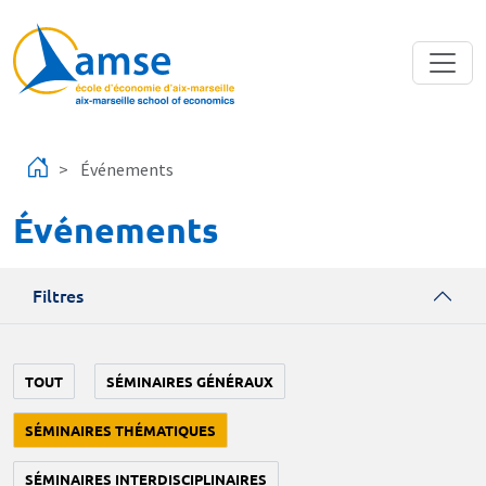
Aller au contenu principal
Événements
Événements
Filtres
TOUT
SÉMINAIRES GÉNÉRAUX
SÉMINAIRES THÉMATIQUES
SÉMINAIRES INTERDISCIPLINAIRES