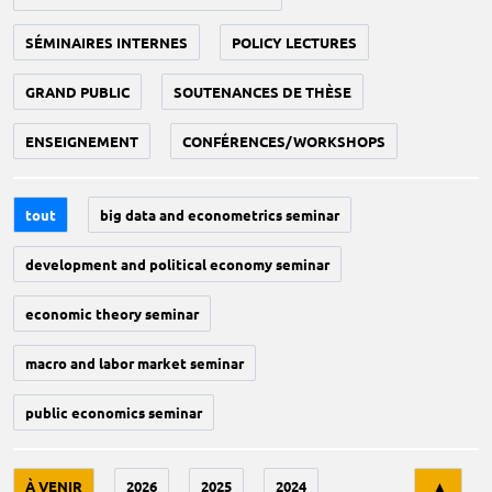
SÉMINAIRES INTERNES
POLICY LECTURES
GRAND PUBLIC
SOUTENANCES DE THÈSE
ENSEIGNEMENT
CONFÉRENCES/WORKSHOPS
tout
big data and econometrics seminar
development and political economy seminar
economic theory seminar
macro and labor market seminar
public economics seminar
Tri
À VENIR
2026
2025
2024
▲