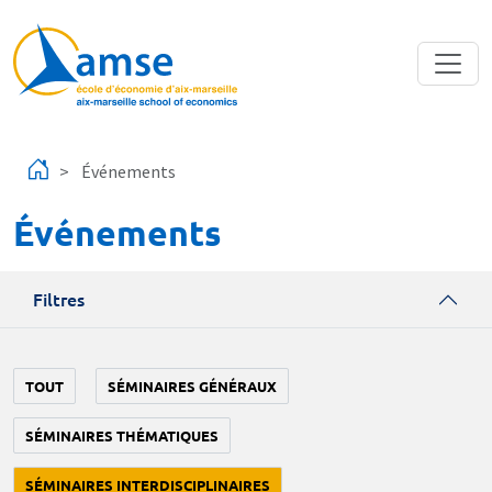
Aller au contenu principal
Événements
Événements
Filtres
TOUT
SÉMINAIRES GÉNÉRAUX
SÉMINAIRES THÉMATIQUES
SÉMINAIRES INTERDISCIPLINAIRES