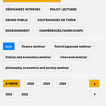
SÉMINAIRES INTERNES
POLICY LECTURES
GRAND PUBLIC
SOUTENANCES DE THÈSE
ENSEIGNEMENT
CONFÉRENCES/WORKSHOPS
tout
finance seminar
french-japanese webinar
history and economics seminar
inter-eval seminar
philosophy, economics and society seminar
Tri
À VENIR
2026
2025
2024
▲
2023
2022
▼