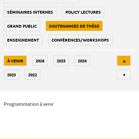
SÉMINAIRES INTERNES
POLICY LECTURES
GRAND PUBLIC
SOUTENANCES DE THÈSE
ENSEIGNEMENT
CONFÉRENCES/WORKSHOPS
Tri
À VENIR
2026
2025
2024
▲
2023
2022
▼
Programmation à venir