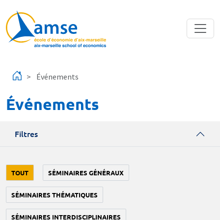
Aller au contenu principal
Événements
Événements
Filtres
TOUT
SÉMINAIRES GÉNÉRAUX
SÉMINAIRES THÉMATIQUES
SÉMINAIRES INTERDISCIPLINAIRES