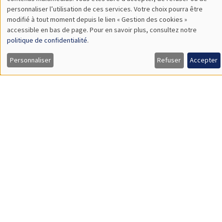
TBA
des
personnaliser l’utilisation de ces services. Votre choix pourra être
modifié à tout moment depuis le lien « Gestion des cookies »
données
accessible en bas de page. Pour en savoir plus, consultez notre
personnelles
politique de confidentialité
.
SÉMINAIRES GÉNÉRAUX
AMSE SEMINAR
et
Personnaliser
Refuser
Accepter
Îlot Bernard du Bois
Amphithéâtre
des
Lundi 9 novembre 2026
cookies
11:30 à 12:45
Amelie Schiprowski
University of Bonn
SÉMINAIRES GÉNÉRAUX
AMSE SEMINAR
Îlot Bernard du Bois
Amphithéâtre
Lundi 16 novembre 2026
11:30 à 12:45