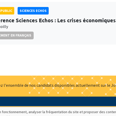
PUBLIC
SCIENCES ECHOS
rence Sciences Echos : Les crises économiques
oilly
MENT EN FRANÇAIS
z l'ensemble de nos candidats disponibles actuellement sur le J
Actualités
Offres d'emploi
Presse
Mentions légales
G
bon fonctionnement, analyser la fréquentation du site et proposer des conte