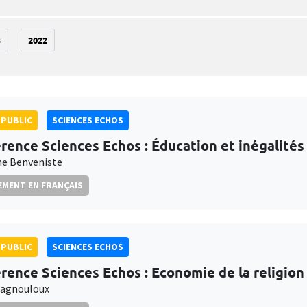
3
2022
PUBLIC
SCIENCES ECHOS
rence Sciences Echos : Éducation et inégalités
e Benveniste
MENT EN FRANÇAIS
PUBLIC
SCIENCES ECHOS
rence Sciences Echos : Economie de la religion
Magnouloux