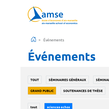
Aller au contenu principal
Événements
Événements
TOUT
SÉMINAIRES GÉNÉRAUX
SÉMINA
GRAND PUBLIC
SOUTENANCES DE THÈSE
tout
sciences echos