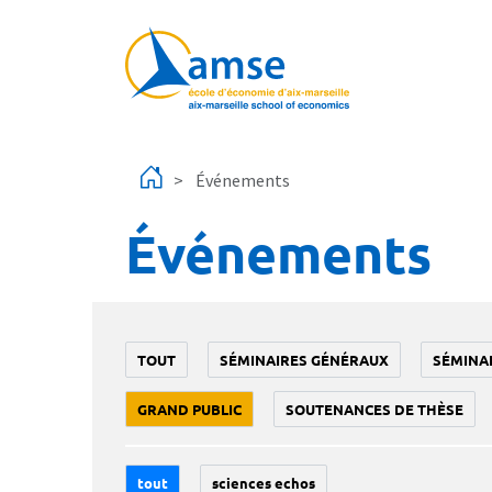
Aller au contenu principal
Événements
Événements
TOUT
SÉMINAIRES GÉNÉRAUX
SÉMINA
GRAND PUBLIC
SOUTENANCES DE THÈSE
tout
sciences echos