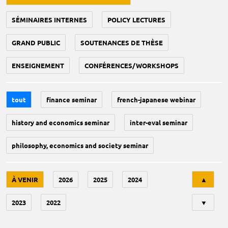
SÉMINAIRES INTERNES
POLICY LECTURES
GRAND PUBLIC
SOUTENANCES DE THÈSE
ENSEIGNEMENT
CONFÉRENCES/WORKSHOPS
tout
finance seminar
french-japanese webinar
history and economics seminar
inter-eval seminar
philosophy, economics and society seminar
Tri
À VENIR
2026
2025
2024
▲
2023
2022
▼