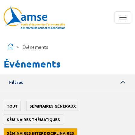
Aller au contenu principal
Événements
Événements
Filtres
TOUT
SÉMINAIRES GÉNÉRAUX
SÉMINAIRES THÉMATIQUES
SÉMINAIRES INTERDISCIPLINAIRES