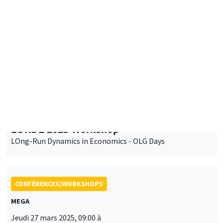
Îlot Bernard du Bois
Mercredi 26 mars 2025, 12:00 à
Vendredi 28 mars 2025, 12:00
LORDE 2025 Workshop
LOng-Run Dynamics in Economics - OLG Days
CONFÉRENCES/WORKSHOPS
MEGA
Jeudi 27 mars 2025, 09:00 à
Vendredi 28 mars 2025, 17:00
2025 RIEF - 24th doctoral meeting
CONFÉRENCES/WORKSHOPS