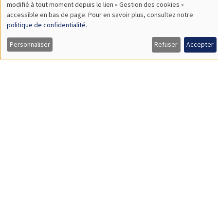
Vendredi 21 novembre 2025, 14:00
École thématique EcoComplex-BIODIV
CONFÉRENCES/WORKSHOPS
Îlot Bernard du Bois
Amphithéâtre
Vendredi 5 décembre 2025
14:00 à 18:00
5th Annual Workshop ARAE Econometrics
for Sustainable Finance
Load More