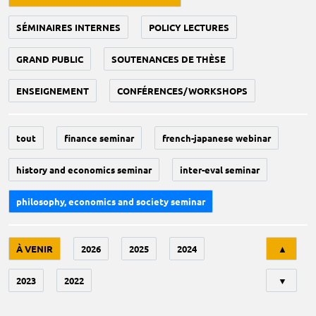
SÉMINAIRES INTERNES
POLICY LECTURES
GRAND PUBLIC
SOUTENANCES DE THÈSE
ENSEIGNEMENT
CONFÉRENCES/WORKSHOPS
tout
finance seminar
french-japanese webinar
history and economics seminar
inter-eval seminar
philosophy, economics and society seminar
Tri
À VENIR
2026
2025
2024
▲
2023
2022
▼