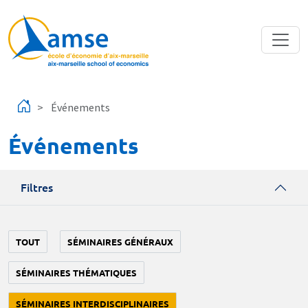
Aller au contenu principal
Événements
Événements
Filtres
TOUT
SÉMINAIRES GÉNÉRAUX
SÉMINAIRES THÉMATIQUES
SÉMINAIRES INTERDISCIPLINAIRES