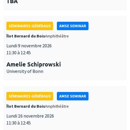
des
personnaliser l’utilisation de ces services. Votre choix pourra être
modifié à tout moment depuis le lien « Gestion des cookies »
données
accessible en bas de page. Pour en savoir plus, consultez notre
SÉMINAIRES GÉNÉRAUX
AMSE SEMINAR
personnelles
politique de confidentialité
.
Îlot Bernard du Bois
Amphithéâtre
et
Personnaliser
Refuser
Accepter
Lundi 9 novembre 2026
des
11:30 à 12:45
cookies
Amelie Schiprowski
University of Bonn
SÉMINAIRES GÉNÉRAUX
AMSE SEMINAR
Îlot Bernard du Bois
Amphithéâtre
Lundi 16 novembre 2026
11:30 à 12:45
Albretch Glitz