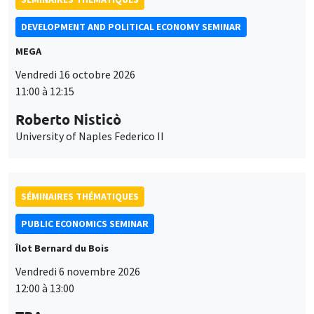
DEVELOPMENT AND POLITICAL ECONOMY SEMINAR
MEGA
Vendredi 16 octobre 2026
11:00 à 12:15
Roberto Nisticò
University of Naples Federico II
SÉMINAIRES THÉMATIQUES
PUBLIC ECONOMICS SEMINAR
Îlot Bernard du Bois
Vendredi 6 novembre 2026
12:00 à 13:00
Ce site utilise des cookies et des services tiers pour garantir son bon
Utilisation
fonctionnement, analyser la fréquentation du site et proposer des
TBA
contenus multimédias. Vous êtes libre d’accepter, de refuser ou de