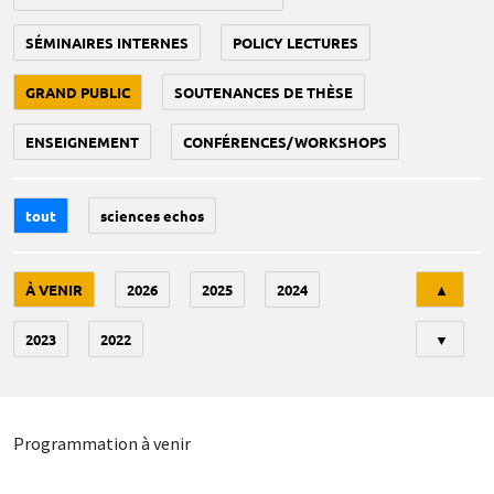
SÉMINAIRES INTERNES
POLICY LECTURES
GRAND PUBLIC
SOUTENANCES DE THÈSE
ENSEIGNEMENT
CONFÉRENCES/WORKSHOPS
tout
sciences echos
Tri
À VENIR
2026
2025
2024
▲
2023
2022
▼
Programmation à venir