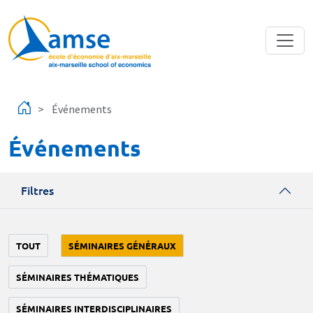
Aller au contenu principal
Événements
Événements
Filtres
TOUT
SÉMINAIRES GÉNÉRAUX
SÉMINAIRES THÉMATIQUES
SÉMINAIRES INTERDISCIPLINAIRES