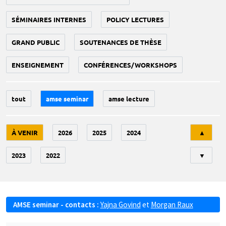
SÉMINAIRES INTERNES
POLICY LECTURES
GRAND PUBLIC
SOUTENANCES DE THÈSE
ENSEIGNEMENT
CONFÉRENCES/WORKSHOPS
tout
amse seminar
amse lecture
Tri
À VENIR
2026
2025
2024
▲
2023
2022
▼
AMSE seminar - contacts :
Yajna Govind
et
Morgan Raux