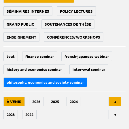
SÉMINAIRES INTERNES
POLICY LECTURES
GRAND PUBLIC
SOUTENANCES DE THÈSE
ENSEIGNEMENT
CONFÉRENCES/WORKSHOPS
tout
finance seminar
french-japanese webinar
history and economics seminar
inter-eval seminar
philosophy, economics and society seminar
Tri
À VENIR
2026
2025
2024
▲
2023
2022
▼