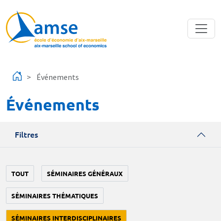
Aller au contenu principal
Événements
Événements
Filtres
TOUT
SÉMINAIRES GÉNÉRAUX
SÉMINAIRES THÉMATIQUES
SÉMINAIRES INTERDISCIPLINAIRES