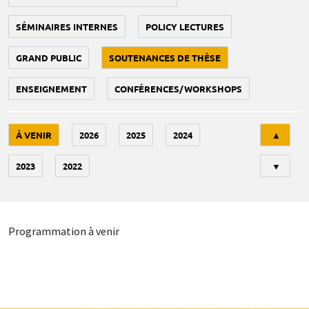
SÉMINAIRES INTERNES
POLICY LECTURES
GRAND PUBLIC
SOUTENANCES DE THÈSE
ENSEIGNEMENT
CONFÉRENCES/WORKSHOPS
Tri
À VENIR
2026
2025
2024
▲
2023
2022
▼
Programmation à venir