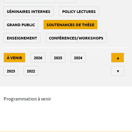
SÉMINAIRES INTERNES
POLICY LECTURES
GRAND PUBLIC
SOUTENANCES DE THÈSE
ENSEIGNEMENT
CONFÉRENCES/WORKSHOPS
Tri
À VENIR
2026
2025
2024
▲
2023
2022
▼
Programmation à venir